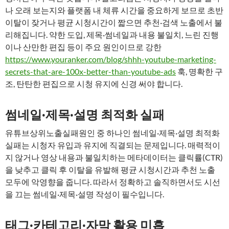
나 오래 보는지와 플랫폼 내 체류 시간을 중요하게 보므로 초반
이탈이 잦거나 평균 시청시간이 짧으면 추천·검색 노출에서 불
리해집니다. 약한 도입, 제목·썸네일과 내용 불일치, 느린 진행
이나 산만한 편집 등이 주요 원인이므로 강한
https://www.youranker.com/blog/shhh-youtube-marketing-
secrets-that-are-100x-better-than-youtube-ads
훅, 명확한 구
조, 탄탄한 편집으로 시청 유지에 신경 써야 합니다.
썸네일·제목·설명 최적화 실패
유튜브상위노출실패원인 중 하나인 썸네일·제목·설명 최적화
실패는 시청자 유입과 유지에 직결되는 문제입니다. 매력적이
지 않거나 영상 내용과 불일치하는 메타데이터는 클릭률(CTR)
을 낮추고 클릭 후 이탈을 유발해 평균 시청시간과 추천 노출
모두에 악영향을 줍니다. 따라서 정확하고 솔직하면서도 시선
을 끄는 썸네일·제목·설명 작성이 필수입니다.
태그·카테고리·자막 활용 미흡